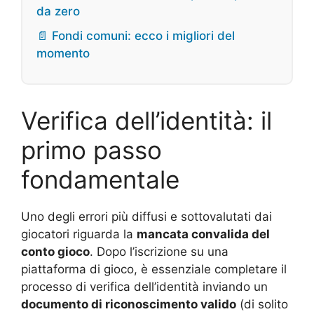
da zero
📄 Fondi comuni: ecco i migliori del
momento
Verifica dell’identità: il
primo passo
fondamentale
Uno degli errori più diffusi e sottovalutati dai
giocatori riguarda la
mancata convalida del
conto gioco
. Dopo l’iscrizione su una
piattaforma di gioco, è essenziale completare il
processo di verifica dell’identità inviando un
documento di riconoscimento valido
(di solito