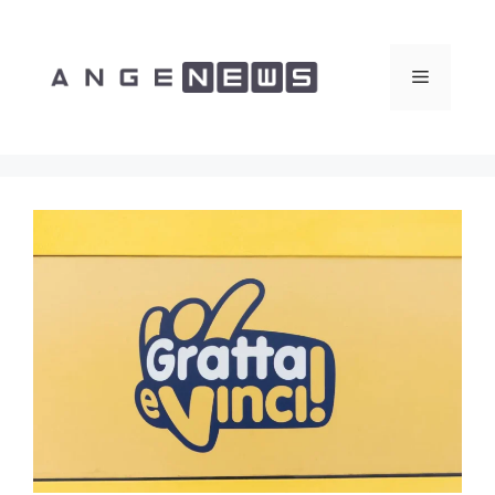
Vai
al
contenuto
Menu