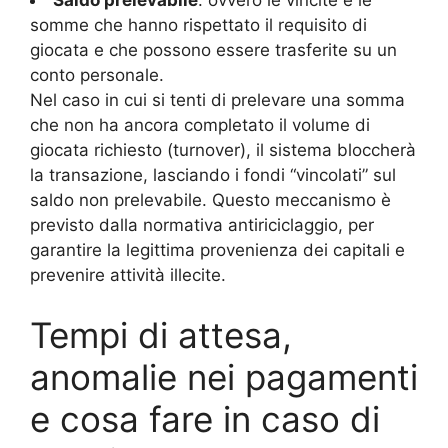
Saldo prelevabile
: ovvero le vincite e le
somme che hanno rispettato il requisito di
giocata e che possono essere trasferite su un
conto personale.
Nel caso in cui si tenti di prelevare una somma
che non ha ancora completato il volume di
giocata richiesto (turnover), il sistema bloccherà
la transazione, lasciando i fondi “vincolati” sul
saldo non prelevabile. Questo meccanismo è
previsto dalla normativa antiriciclaggio, per
garantire la legittima provenienza dei capitali e
prevenire attività illecite.
Tempi di attesa,
anomalie nei pagamenti
e cosa fare in caso di