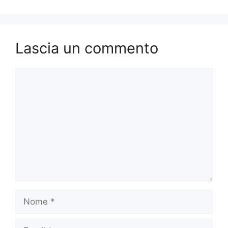
Lascia un commento
Commento
Nome
Email