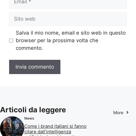
Sito
web
Salva il mio nome, email e sito web in questo
browser per la prossima volta che
commento.
Articoli da leggere
More
News
Come i brand italiani si fanno
citare dall’intelligenza