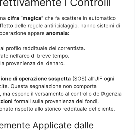
ttivamente i Controlli
 una
cifra “magica”
che fa scattare in automatico
ffetto delle regole antiriciclaggio, hanno sistemi di
n’operazione appare
anomala
:
l profilo reddituale del correntista.
te nell’arco di breve tempo.
la provenienza del denaro.
ione di operazione sospetta
(SOS) all’UIF ogni
illecite. Questa segnalazione non comporta
ma espone il versamento al controllo dell’Agenzia
azioni
formali sulla provenienza dei fondi,
onato rispetto allo storico reddituale del cliente.
emente Applicate dalle