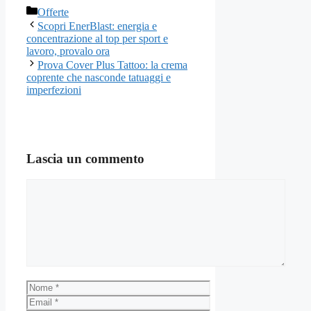
Categorie
Offerte
Scopri EnerBlast: energia e
concentrazione al top per sport e
lavoro, provalo ora
Prova Cover Plus Tattoo: la crema
coprente che nasconde tatuaggi e
imperfezioni
Lascia un commento
Commento
Nome
Email