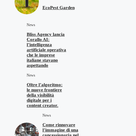
EcoPest Garden
News
Bliss Agency lancia
Corallo AI:
l’intelligenza
artificiale operativa
che le imprese
italiane stavano
aspettando
News
Oltre l’algoritmo:
le nuove frontiere
della visibilità
digitale per i
content creator.
News
Come rinnovare
l’immagine di una
concessionaria nel