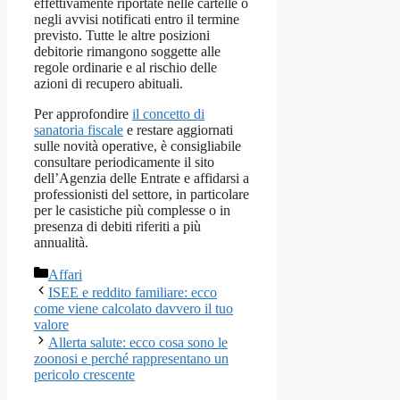
effettivamente riportate nelle cartelle o
negli avvisi notificati entro il termine
previsto. Tutte le altre posizioni
debitorie rimangono soggette alle
regole ordinarie e al rischio delle
azioni di recupero abituali.
Per approfondire
il concetto di
sanatoria fiscale
e restare aggiornati
sulle novità operative, è consigliabile
consultare periodicamente il sito
dell’Agenzia delle Entrate e affidarsi a
professionisti del settore, in particolare
per le casistiche più complesse o in
presenza di debiti riferiti a più
annualità.
Categorie
Affari
ISEE e reddito familiare: ecco
come viene calcolato davvero il tuo
valore
Allerta salute: ecco cosa sono le
zoonosi e perché rappresentano un
pericolo crescente