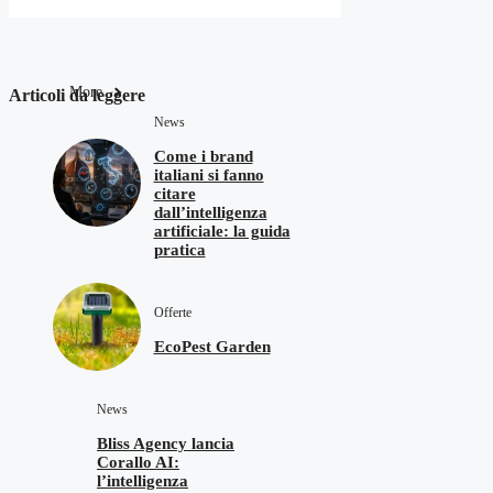
More
Articoli da leggere
News
Come i brand
italiani si fanno
citare
dall’intelligenza
artificiale: la guida
pratica
Offerte
EcoPest Garden
News
Bliss Agency lancia
Corallo AI:
l’intelligenza