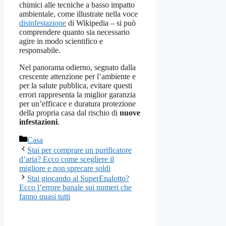
chimici alle tecniche a basso impatto
ambientale, come illustrate nella voce
disinfestazione
di Wikipedia – si può
comprendere quanto sia necessario
agire in modo scientifico e
responsabile.
Nel panorama odierno, segnato dalla
crescente attenzione per l’ambiente e
per la salute pubblica, evitare questi
errori rappresenta la miglior garanzia
per un’efficace e duratura protezione
della propria casa dal rischio di
nuove
infestazioni
.
Categorie
Casa
Stai per comprare un purificatore
d’aria? Ecco come scegliere il
migliore e non sprecare soldi
Stai giocando al SuperEnalotto?
Ecco l’errore banale sui numeri che
fanno quasi tutti