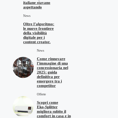
italiane stavano
aspettando
News
Oltre l’algoritmo:
le nuove frontiere
della visibilità
digitale per i
content creator.
News
Come rinnovare
l’immagine di una
concessionaria nel
2025: guida
definitiva per
emergere tra i
competitor
Offerte
Scopri come
Eko‑Splitter
migliora subito il
comfort in casa e in