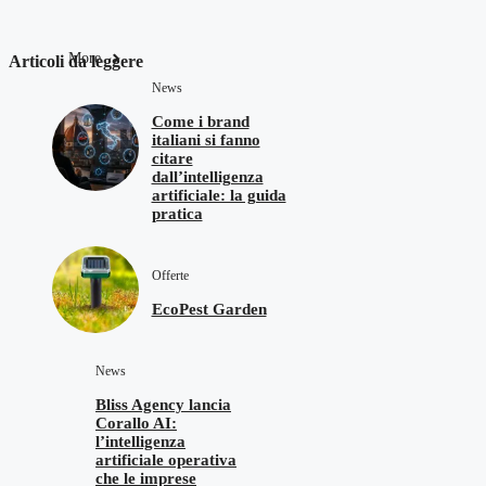
More
Articoli da leggere
News
Come i brand
italiani si fanno
citare
dall’intelligenza
artificiale: la guida
pratica
Offerte
EcoPest Garden
News
Bliss Agency lancia
Corallo AI:
l’intelligenza
artificiale operativa
che le imprese