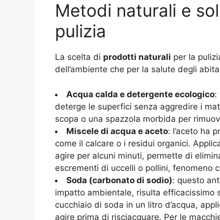
Metodi naturali e so
pulizia
La scelta di
prodotti naturali
per la pulizi
dell’ambiente che per la salute degli abitan
Acqua calda e detergente ecologico
:
deterge le superfici senza aggredire i mat
scopa o una spazzola morbida per rimuover
Miscele di acqua e aceto
: l’aceto ha 
come il calcare o i residui organici. Appl
agire per alcuni minuti, permette di elim
escrementi di uccelli o pollini, fenomeno 
Soda (carbonato di sodio)
: questo ant
impatto ambientale, risulta efficacissimo 
cucchiaio di soda in un litro d’acqua, appl
agire prima di risciacquare. Per le macchie 