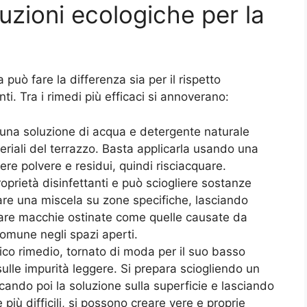
luzioni ecologiche per la
a può fare la differenza sia per il rispetto
ti. Tra i rimedi più efficaci si annoverano:
 una soluzione di acqua e detergente naturale
eriali del terrazzo. Basta applicarla usando una
e polvere e residui, quindi risciacquare.
proprietà disinfettanti e può sciogliere sostanze
icare una miscela su zone specifiche, lasciando
inare macchie ostinate come quelle causate da
comune negli spazi aperti.
ico rimedio, tornato di moda per il suo basso
sulle impurità leggere. Si prepara sciogliendo un
icando poi la soluzione sulla superficie e lasciando
più difficili, si possono creare vere e proprie