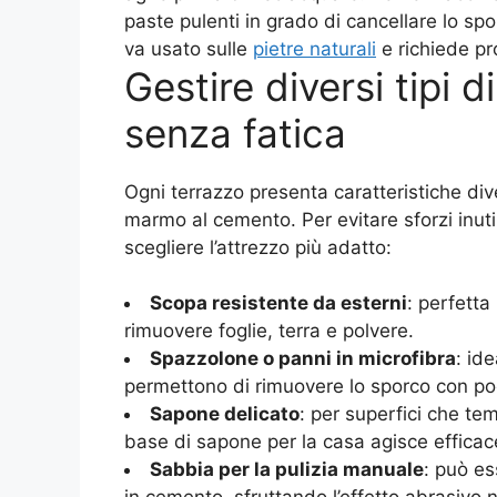
paste pulenti in grado di cancellare lo sp
va usato sulle
pietre naturali
e richiede pro
Gestire diversi tipi d
senza fatica
Ogni terrazzo presenta caratteristiche dive
marmo al cemento. Per evitare sforzi inuti
scegliere l’attrezzo più adatto:
Scopa resistente da esterni
: perfetta
rimuovere foglie, terra e polvere.
Spazzolone o panni in microfibra
: ide
permettono di rimuovere lo sporco con po
Sapone delicato
: per superfici che te
base di sapone per la casa agisce efficac
Sabbia per la pulizia manuale
: può es