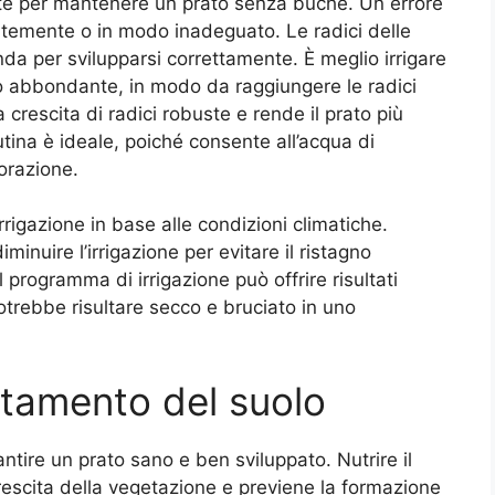
ante per mantenere un prato senza buche. Un errore
ntemente o in modo inadeguato. Le radici delle
nda per svilupparsi correttamente. È meglio irrigare
 abbondante, in modo da raggiungere le radici
rescita di radici robuste e rende il prato più
tutina è ideale, poiché consente all’acqua di
orazione.
irrigazione in base alle condizioni climatiche.
minuire l’irrigazione per evitare il ristagno
l programma di irrigazione può offrire risultati
otrebbe risultare secco e bruciato in uno
attamento del suolo
ntire un prato sano e ben sviluppato. Nutrire il
 crescita della vegetazione e previene la formazione