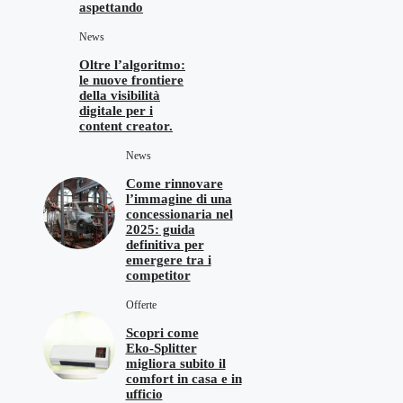
aspettando
News
Oltre l’algoritmo:
le nuove frontiere
della visibilità
digitale per i
content creator.
News
Come rinnovare
l’immagine di una
concessionaria nel
2025: guida
definitiva per
emergere tra i
competitor
Offerte
Scopri come
Eko‑Splitter
migliora subito il
comfort in casa e in
ufficio