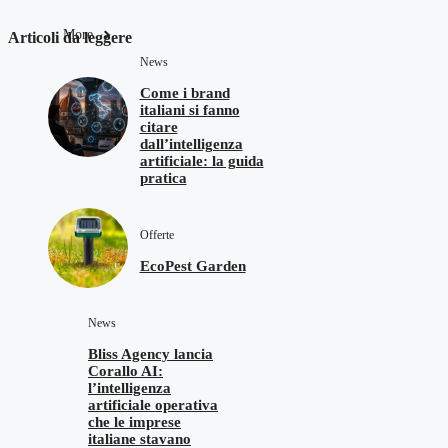
More
Articoli da leggere
News
Come i brand
italiani si fanno
citare
dall’intelligenza
artificiale: la guida
pratica
Offerte
EcoPest Garden
News
Bliss Agency lancia
Corallo AI:
l’intelligenza
artificiale operativa
che le imprese
italiane stavano