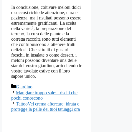
In conclusione, coltivare meloni dolci
e succosi richiede attenzione, cura e
pazienza, ma i risultati possono essere
estremamente gratificanti. La scelta
della varietà, la preparazione del
terreno, la cura delle piante e la
corretta raccolta sono tutti elementi
che contribuiscono a ottenere frutti
deliziosi. Che si tratti di gustarli
freschi, in insalate o come dessert, i
meloni possono diventare una delle
star del vostro giardino, arricchendo le
vostre tavolate estive con il loro
sapore unico.
Categorie
Giardino
Mangiare troppo sale: i rischi che
pochi conoscono
TattooVel crema aftercare: idrata e
protegge la pelle dei tuoi tatuaggi ora