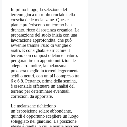
In primo luogo, la selezione del
terreno gioca un ruolo cruciale nella
crescita delle melanzane. Queste
piante preferiscono un terreno ben
drenato, ricco di sostanza organica. La
preparazione del suolo inizia con una
lavorazione approfondita, che può
avvenire tramite l’uso di vanghe o
aratri. È consigliabile arricchire il
terreno con compost o letame maturo,
per garantire un apporto nutrizionale
adeguato. Inoltre, la melanzana
prospera meglio in terreni leggermente
acidi o neutri, con un pH compreso tra
6 e 6.8. Pertanto, prima della semina,
è essenziale effettuare un’analisi del
terreno per determinare eventuali
correzioni da apportare.
Le melanzane richiedono
un’esposizione solare abbondante,
quindi è opportuno scegliere un luogo
soleggiato nel giardino. La posizione
ideale è quella in cui le piante possono