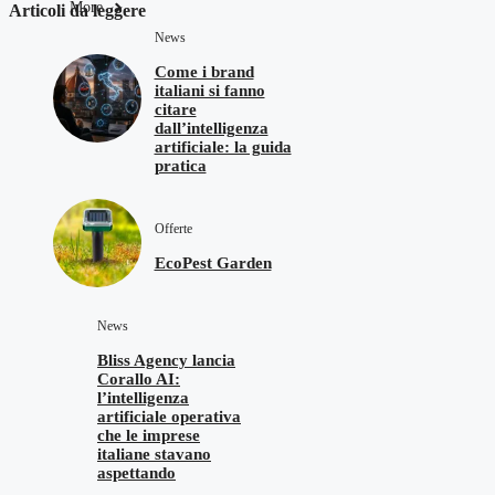
More
Articoli da leggere
News
Come i brand
italiani si fanno
citare
dall’intelligenza
artificiale: la guida
pratica
Offerte
EcoPest Garden
News
Bliss Agency lancia
Corallo AI:
l’intelligenza
artificiale operativa
che le imprese
italiane stavano
aspettando