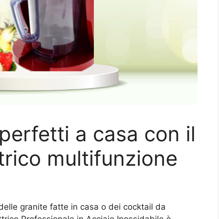
perfetti a casa con il
ttrico multifunzione
lle granite fatte in casa o dei cocktail da
ttrico Professionale in Acciaio Inossidabile è