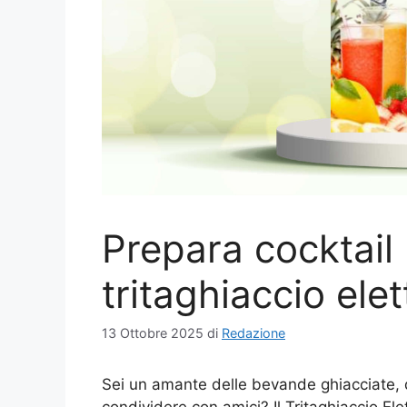
Prepara cocktail 
tritaghiaccio ele
13 Ottobre 2025
di
Redazione
Sei un amante delle bevande ghiacciate, de
condividere con amici? Il Tritaghiaccio Ele