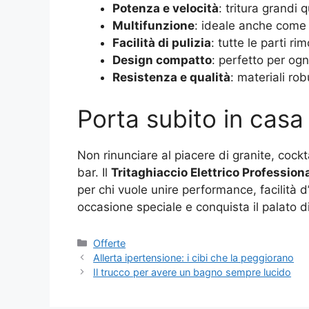
Potenza e velocità
: tritura grandi 
Multifunzione
: ideale anche come tr
Facilità di pulizia
: tutte le parti rim
Design compatto
: perfetto per og
Resistenza e qualità
: materiali ro
Porta subito in casa 
Non rinunciare al piacere di granite, cock
bar. Il
Tritaghiaccio Elettrico Professiona
per chi vuole unire performance, facilità d’
occasione speciale e conquista il palato d
Categorie
Offerte
Allerta ipertensione: i cibi che la peggiorano
Il trucco per avere un bagno sempre lucido