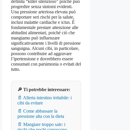
definita “killer silenzioso” poiché può
progredire senza sintomi evidenti.
Una pressione arteriosa elevata può
comportare seri rischi per la salute,
inclusi malattie cardiache e ictus. È
fondamentale prestare attenzione alle
abitudini alimentari, poiché ciò che
mangiamo può influenzare
significativamente i livelli di pressione
sanguigna. Alcuni cibi, in particolare,
possono contribuire ad aggravare
l’ipertensione e dovrebbero essere
consumati con parsimonia o evitati del
tutto.
🔎 Ti potrebbe interessare:
📄 Allerta intestino irritabile: i
cibi da evitare
📄 Come abbassare la
pressione alta con la dieta
📄 Mangiare troppo sale: i
rischi che pochi conoscono