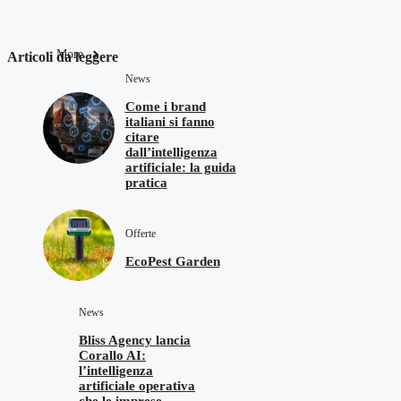
More
Articoli da leggere
News
Come i brand
italiani si fanno
citare
dall’intelligenza
artificiale: la guida
pratica
Offerte
EcoPest Garden
News
Bliss Agency lancia
Corallo AI:
l’intelligenza
artificiale operativa
che le imprese