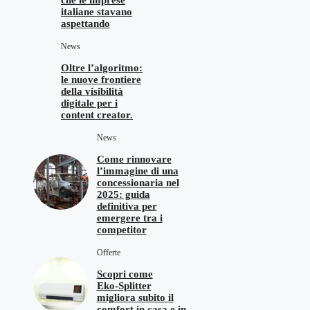
italiane stavano
aspettando
News
Oltre l’algoritmo:
le nuove frontiere
della visibilità
digitale per i
content creator.
News
Come rinnovare
l’immagine di una
concessionaria nel
2025: guida
definitiva per
emergere tra i
competitor
Offerte
Scopri come
Eko‑Splitter
migliora subito il
comfort in casa e in