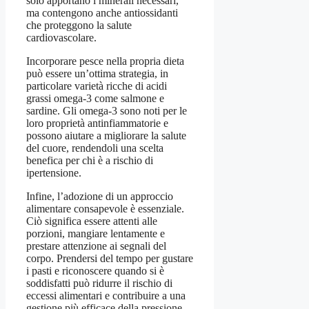
solo apportano i minerali necessari,
ma contengono anche antiossidanti
che proteggono la salute
cardiovascolare.
Incorporare pesce nella propria dieta
può essere un’ottima strategia, in
particolare varietà ricche di acidi
grassi omega-3 come salmone e
sardine. Gli omega-3 sono noti per le
loro proprietà antinfiammatorie e
possono aiutare a migliorare la salute
del cuore, rendendoli una scelta
benefica per chi è a rischio di
ipertensione.
Infine, l’adozione di un approccio
alimentare consapevole è essenziale.
Ciò significa essere attenti alle
porzioni, mangiare lentamente e
prestare attenzione ai segnali del
corpo. Prendersi del tempo per gustare
i pasti e riconoscere quando si è
soddisfatti può ridurre il rischio di
eccessi alimentari e contribuire a una
gestione più efficace della pressione