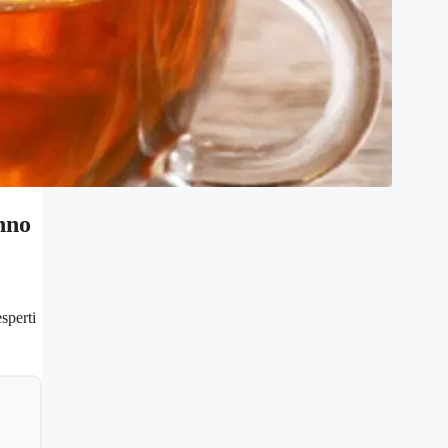
onno
sperti