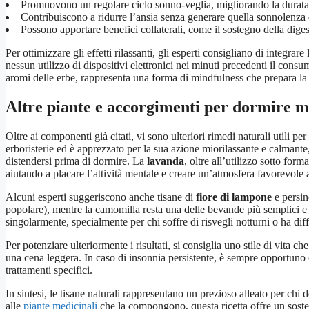
Promuovono un regolare ciclo sonno-veglia, migliorando la durata 
Contribuiscono a ridurre l’ansia senza generare quella sonnolenza d
Possono apportare benefici collaterali, come il sostegno della dige
Per ottimizzare gli effetti rilassanti, gli esperti consigliano di integrare
nessun utilizzo di dispositivi elettronici nei minuti precedenti il cons
aromi delle erbe, rappresenta una forma di mindfulness che prepara la
Altre piante e accorgimenti per dormire m
Oltre ai componenti già citati, vi sono ulteriori rimedi naturali utili pe
erboristerie ed è apprezzato per la sua azione miorilassante e calmante
distendersi prima di dormire. La
lavanda
, oltre all’utilizzo sotto fo
aiutando a placare l’attività mentale e creare un’atmosfera favorevole a
Alcuni esperti suggeriscono anche tisane di
fiore di lampone
e persin
popolare), mentre la camomilla resta una delle bevande più semplici e
singolarmente, specialmente per chi soffre di risvegli notturni o ha di
Per potenziare ulteriormente i risultati, si consiglia uno stile di vita ch
una cena leggera. In caso di insonnia persistente, è sempre opportuno c
trattamenti specifici.
In sintesi, le tisane naturali rappresentano un prezioso alleato per chi
alle
piante medicinali
che la compongono, questa ricetta offre un soste