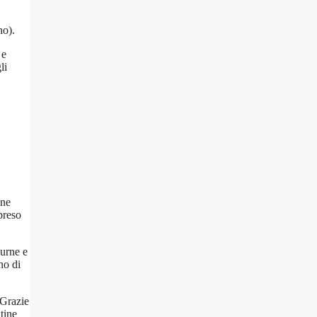
no).
 e
li
one
preso
iurne e
no di
 Grazie
tine