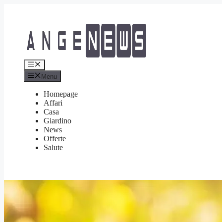
Vai
al
contenuto
Menu
Menu
Homepage
Affari
Casa
Giardino
News
Offerte
Salute