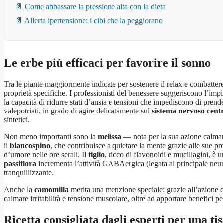
📄 Come abbassare la pressione alta con la dieta
📄 Allerta ipertensione: i cibi che la peggiorano
Le erbe più efficaci per favorire il sonno
Tra le piante maggiormente indicate per sostenere il relax e combattere 
proprietà specifiche. I professionisti del benessere suggeriscono l’imp
la capacità di ridurre stati d’ansia e tensioni che impediscono di pren
valepotriati, in grado di agire delicatamente sul
sistema nervoso cent
sintetici.
Non meno importanti sono la
melissa
— nota per la sua azione calmant
il
biancospino
, che contribuisce a quietare la mente grazie alle sue pro
d’umore nelle ore serali. Il
tiglio
, ricco di flavonoidi e mucillagini, è 
passiflora
incrementa l’attività GABAergica (legata al principale neuro
tranquillizzante.
Anche la
camomilla
merita una menzione speciale: grazie all’azione de
calmare irritabilità e tensione muscolare, oltre ad apportare benefici per
Ricetta consigliata dagli esperti per una ti