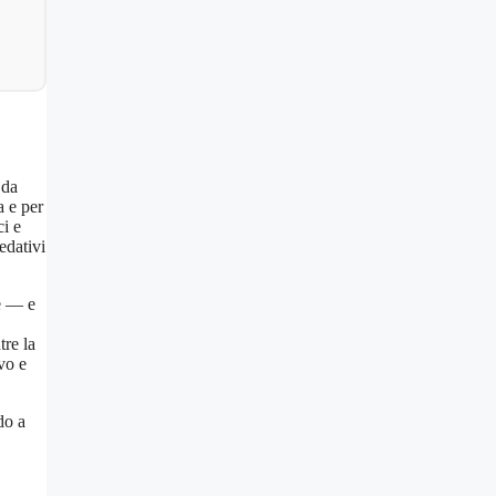
 da
a e per
ci e
edativi
ne — e
tre la
vo e
do a