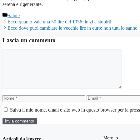
serena e rigenerante.
Categorie
Salute
Ecco quanto vale una 50 lire del 1956: inizi a stupirti
Ecco dove puoi cambiare le vecchie lire in euro: non tutti lo sanno
Lascia un commento
Commento
Nome
Email
Salva il mio nome, email e sito web in questo browser per la pro
More
Articoli da leggere