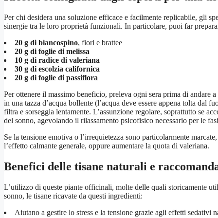
Per chi desidera una soluzione efficace e facilmente replicabile, gli spe
sinergie tra le loro proprietà funzionali. In particolare, puoi far prepa
20 g di biancospino
, fiori e brattee
20 g di foglie di melissa
10 g di radice di valeriana
30 g di escolzia californica
20 g di foglie di passiflora
Per ottenere il massimo beneficio, preleva ogni sera prima di andare a l
in una tazza d’acqua bollente (l’acqua deve essere appena tolta dal fuoc
filtra e sorseggia lentamente. L’assunzione regolare, soprattutto se acc
del sonno, agevolando il rilassamento psicofisico necessario per le fasi
Se la tensione emotiva o l’irrequietezza sono particolarmente marcate,
l’effetto calmante generale, oppure aumentare la quota di valeriana.
Benefici delle tisane naturali e raccomand
L’utilizzo di queste piante officinali, molte delle quali storicamente uti
sonno, le tisane ricavate da questi ingredienti:
Aiutano a gestire lo stress e la tensione grazie agli effetti sedativi n