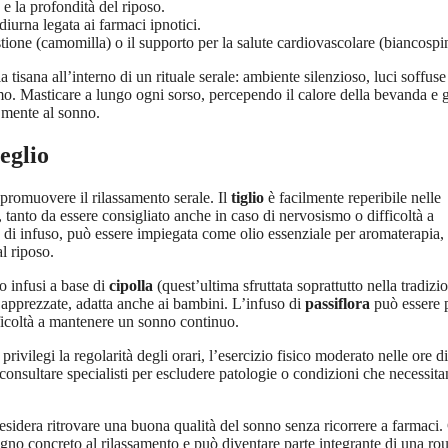
e la profondità del riposo.
iurna legata ai farmaci ipnotici.
stione (camomilla) o il supporto per la salute cardiovascolare (biancospi
 la tisana all’interno di un rituale serale: ambiente silenzioso, luci soffuse
umo. Masticare a lungo ogni sorso, percependo il calore della bevanda e g
 mente al sonno.
eglio
r promuovere il rilassamento serale. Il
tiglio
è facilmente reperibile nelle
, tanto da essere consigliato anche in caso di nervosismo o difficoltà a
rma di infuso, può essere impiegata come olio essenziale per aromaterapia,
l riposo.
o infusi a base di
cipolla
(quest’ultima sfruttata soprattutto nella tradizi
 apprezzate, adatta anche ai bambini. L’infuso di
passiflora
può essere 
fficoltà a mantenere un sonno continuo.
e privilegi la regolarità degli orari, l’esercizio fisico moderato nelle ore d
onsultare specialisti per escludere patologie o condizioni che necessita
 desidera ritrovare una buona qualità del sonno senza ricorrere a farmaci.
gno concreto al rilassamento e può diventare parte integrante di una rou