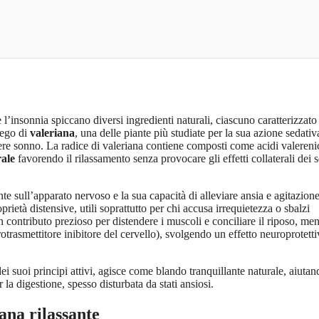
l’insonnia spiccano diversi ingredienti naturali, ciascuno caratterizzato
iego di
valeriana
, una delle piante più studiate per la sua azione sedativ
dere sonno. La radice di valeriana contiene composti come acidi valereni
rale
favorendo il rilassamento senza provocare gli effetti collaterali dei s
e sull’apparato nervoso e la sua capacità di alleviare ansia e agitazio
prietà distensive, utili soprattutto per chi accusa irrequietezza o sbalzi
un contributo prezioso per distendere i muscoli e conciliare il riposo, men
trasmettitore inibitore del cervello), svolgendo un effetto neuroprotetti
i suoi principi attivi, agisce come blando tranquillante naturale, aiutan
 la digestione, spesso disturbata da stati ansiosi.
sana rilassante