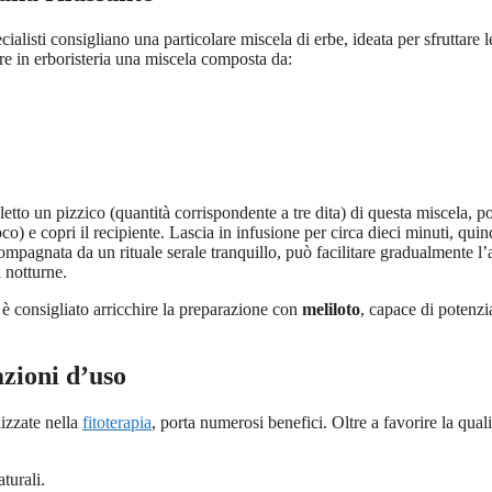
cialisti consigliano una particolare miscela di erbe, ideata per sfruttare l
rare in erboristeria una miscela composta da:
etto un pizzico (quantità corrispondente a tre dita) di questa miscela, p
o) e copri il recipiente. Lascia in infusione per circa dieci minuti, quin
ompagnata da un rituale serale tranquillo, può facilitare gradualmente l’
 notturne.
 è consigliato arricchire la preparazione con
meliloto
, capace di potenzi
azioni d’uso
lizzate nella
fitoterapia
, porta numerosi benefici. Oltre a favorire la quali
aturali.