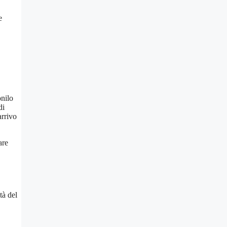
e
onilo
di
arrivo
are
tà del