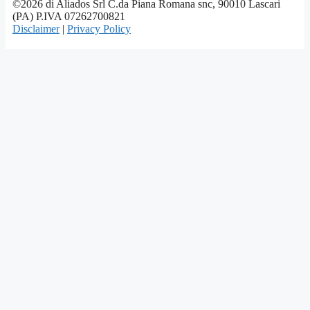
©2026 di Aliados Srl C.da Piana Romana snc, 90010 Lascari
(PA) P.IVA 07262700821
Disclaimer
|
Privacy Policy