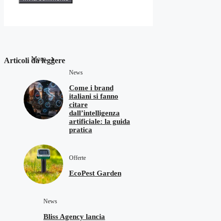
More
Articoli da leggere
News
Come i brand
italiani si fanno
citare
dall’intelligenza
artificiale: la guida
pratica
Offerte
EcoPest Garden
News
Bliss Agency lancia