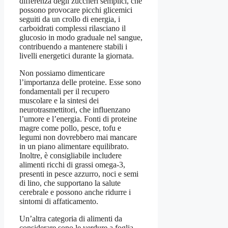
differenza degli zuccheri semplici, che
possono provocare picchi glicemici
seguiti da un crollo di energia, i
carboidrati complessi rilasciano il
glucosio in modo graduale nel sangue,
contribuendo a mantenere stabili i
livelli energetici durante la giornata.
Non possiamo dimenticare
l’importanza delle proteine. Esse sono
fondamentali per il recupero
muscolare e la sintesi dei
neurotrasmettitori, che influenzano
l’umore e l’energia. Fonti di proteine
magre come pollo, pesce, tofu e
legumi non dovrebbero mai mancare
in un piano alimentare equilibrato.
Inoltre, è consigliabile includere
alimenti ricchi di grassi omega-3,
presenti in pesce azzurro, noci e semi
di lino, che supportano la salute
cerebrale e possono anche ridurre i
sintomi di affaticamento.
Un’altra categoria di alimenti da
considerare sono le verdure a foglia